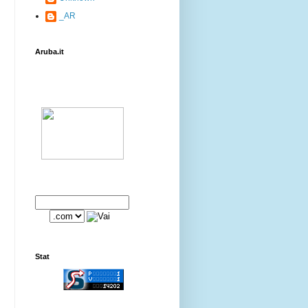
_AR
Aruba.it
Stat