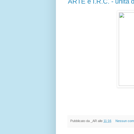
ARTE e I.R.C. - unità d
Pubblicato da
_AR
alle
11:16
Nessun com