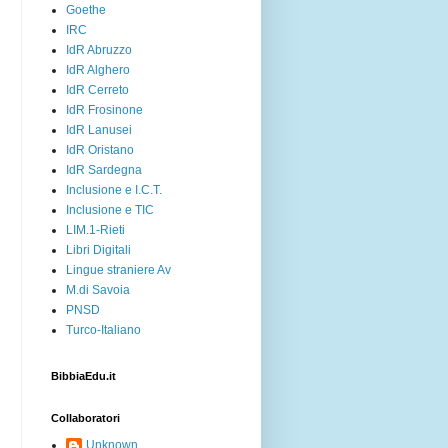
Goethe
IRC
IdR Abruzzo
IdR Alghero
IdR Cerreto
IdR Frosinone
IdR Lanusei
IdR Oristano
IdR Sardegna
Inclusione e I.C.T.
Inclusione e TIC
LIM.1-Rieti
Libri Digitali
Lingue straniere Av
M.di Savoia
PNSD
Turco-Italiano
BibbiaEdu.it
Collaboratori
Unknown