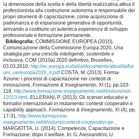
la dimensione della scelta e della libertà realizzativa attiva il
professionista alla costruzione autonoma e responsabile dei
propri strumenti di capacitazione, come acquisizione di
padronanza e di espansione generativa di opportunità,
arrivando a costituire un'autentica esperienza di sviluppo
professionale e formazione permanente.
Bibliografia:
COMMISSIONE EUROPEA (2010).
Comunicazione della Commissione Europa 2020,
Una
strategia per una crescita intelligente, sostenibile e
inclusiva
, COM (2010a) 2020 definitivo, Bruxelles,
03.03.2010.
http://ec.europa.eu/italia/documents/attualita/fut
uro_ue/europa2020_it.pdf
COSTA, M. (2013). Forma-
Azione: i processi di capacitazione nei contesti di
innovazione.
Formazione & Insegnamento
, XI (1), pp.103-
118.
http://www.formazione-insegnamento.net/it/volumi/vol-
12013.html
. ELLERANI, P. (2013). Gli scenari educativi e
formativi internazionali in mutamento: contesti cooperativi e
capability approach.
Formazione & Insegnamento
, XI (4), pp.
17-31.
http://www.formazione-
insegnamento.net/it/volumi/contesti-cooperativi-pe...
MARGIOTTA, U. (2014). Competenze, Capacitazione e
Formazione: dopo il welfare. In: G. Alessandrini, U.