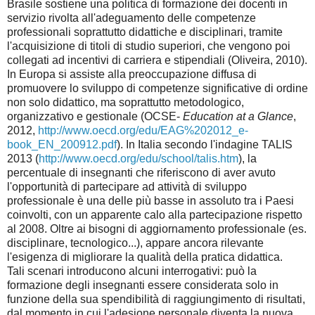
Brasile sostiene una politica di formazione dei docenti in
servizio rivolta all'adeguamento delle competenze
professionali soprattutto didattiche e disciplinari, tramite
l'acquisizione di titoli di studio superiori, che vengono poi
collegati ad incentivi di carriera e stipendiali (Oliveira, 2010).
In Europa si assiste alla preoccupazione diffusa di
promuovere lo sviluppo di competenze significative di ordine
non solo didattico, ma soprattutto metodologico,
organizzativo e gestionale (OCSE-
Education at a Glance
,
2012,
http://www.oecd.org/edu/EAG%202012_e-
book_EN_200912.pdf
). In Italia secondo l'indagine TALIS
2013 (
http://www.oecd.org/edu/school/talis.htm
), la
percentuale di insegnanti che riferiscono di aver avuto
l'opportunità di partecipare ad attività di sviluppo
professionale è una delle più basse in assoluto tra i Paesi
coinvolti, con un apparente calo alla partecipazione rispetto
al 2008. Oltre ai bisogni di aggiornamento professionale (es.
disciplinare, tecnologico...), appare ancora rilevante
l'esigenza di migliorare la qualità della pratica didattica.
Tali scenari introducono alcuni interrogativi: può la
formazione degli insegnanti essere considerata solo in
funzione della sua spendibilità di raggiungimento di risultati,
dal momento in cui l'adesione personale diventa la nuova