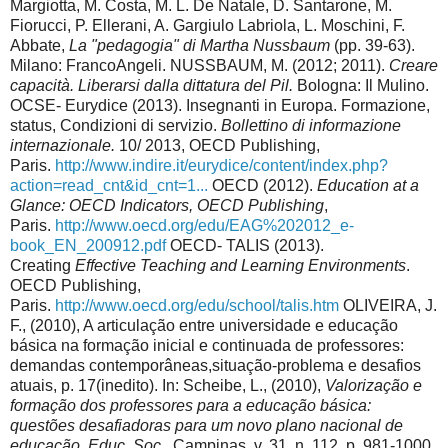
Margiotta, M. Costa, M. L. De Natale, D. Santarone, M.
Fiorucci, P. Ellerani, A. Gargiulo Labriola, L. Moschini, F.
Abbate,
La "pedagogia" di Martha Nussbaum
(pp. 39-63).
Milano: FrancoAngeli. NUSSBAUM, M. (2012; 2011).
Creare
capacità. Liberarsi dalla dittatura del Pil.
Bologna: Il Mulino.
OCSE- Eurydice (2013). Insegnanti in Europa. Formazione,
status, Condizioni di servizio.
Bollettino di informazione
internazionale.
10/ 2013, OECD Publishing,
Paris.
http://www.indire.it/eurydice/content/index.php?
action=read_cnt&id_cnt=1...
OECD (2012).
Education at a
Glance: OECD Indicators, OECD Publishing
,
Paris.
http://www.oecd.org/edu/EAG%202012_e-
book_EN_200912.pdf
OECD- TALIS (2013).
Creating
Effective Teaching and Learning Environments
.
OECD Publishing,
Paris.
http://www.oecd.org/edu/school/talis.htm
OLIVEIRA, J.
F., (2010), A articulação entre universidade e educação
básica na formação inicial e continuada de professores:
demandas contemporâneas,situação-problema e desafios
atuais, p. 17(inedito). In: Scheibe, L., (2010),
Valorização e
formação dos professores para a educação básica:
questões desafiadoras para um novo plano nacional de
educação, Educ. Soc
., Campinas, v. 31, n. 112, p. 981-1000.