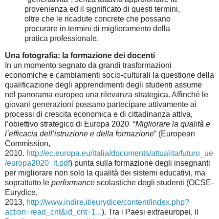
provenienza ed il significato di questi termini,
oltre che le ricadute concrete che possano
procurare in termini di miglioramento della
pratica professionale.
Una fotografia: la formazione dei docenti
In un momento segnato da grandi trasformazioni
economiche e cambiamenti socio-culturali la questione della
qualificazione degli apprendimenti degli studenti assume
nel panorama europeo una rilevanza strategica. Affinché le
giovani generazioni possano partecipare attivamente ai
processi di crescita economica e di cittadinanza attiva,
l’obiettivo strategico di Europa 2020 “
Migliorare la qualità e
l’efficacia dell’istruzione e della formazione
” (European
Commission,
2010.
http://ec.europa.eu/italia/documents/attualita/futuro_ue
/europa2020_it.pdf
) punta sulla formazione degli insegnanti
per migliorare non solo la qualità dei sistemi educativi, ma
soprattutto le
performance
scolastiche degli studenti (OCSE-
Eurydice,
2013,
http://www.indire.it/eurydice/content/index.php?
action=read_cnt&id_cnt=1...
). Tra i Paesi extraeuropei, il