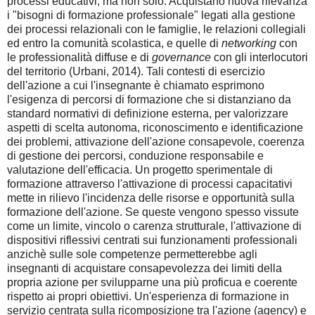
processi educativi, ma non solo. Acquistano nuova rilevanza
i "bisogni di formazione professionale" legati alla gestione
dei processi relazionali con le famiglie, le relazioni collegiali
ed entro la comunità scolastica, e quelle di
networking
con
le professionalità diffuse e di
governance
con gli interlocutori
del territorio (Urbani, 2014). Tali contesti di esercizio
dell'azione a cui l'insegnante è chiamato esprimono
l'esigenza di percorsi di formazione che si distanziano da
standard normativi di definizione esterna, per valorizzare
aspetti di scelta autonoma, riconoscimento e identificazione
dei problemi, attivazione dell'azione consapevole, coerenza
di gestione dei percorsi, conduzione responsabile e
valutazione dell'efficacia. Un progetto sperimentale di
formazione attraverso l'attivazione di processi capacitativi
mette in rilievo l'incidenza delle risorse e opportunità sulla
formazione dell'azione. Se queste vengono spesso vissute
come un limite, vincolo o carenza strutturale, l'attivazione di
dispositivi riflessivi centrati sui funzionamenti professionali
anzichè sulle sole competenze permetterebbe agli
insegnanti di acquistare consapevolezza dei limiti della
propria azione per svilupparne una più proficua e coerente
rispetto ai propri obiettivi. Un'esperienza di formazione in
servizio centrata sulla ricomposizione tra l'azione (agency) e