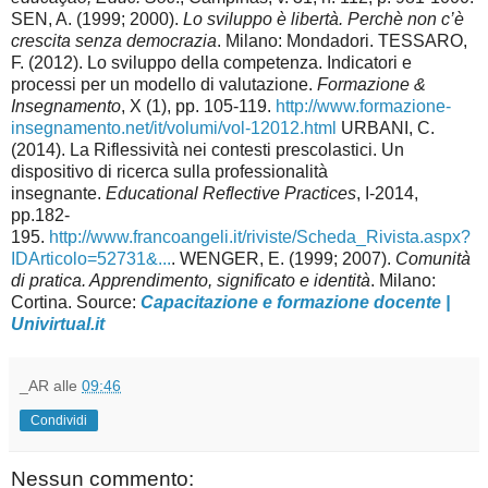
SEN, A. (1999; 2000).
Lo sviluppo è libertà. Perchè non c’è
crescita senza democrazia
. Milano: Mondadori. TESSARO,
F. (2012). Lo sviluppo della competenza. Indicatori e
processi per un modello di valutazione.
Formazione &
Insegnamento
, X (1), pp. 105-119.
http://www.formazione-
insegnamento.net/it/volumi/vol-12012.html
URBANI, C.
(2014). La Riflessività nei contesti prescolastici. Un
dispositivo di ricerca sulla professionalità
insegnante.
Educational Reflective Practices
, I-2014,
pp.182-
195.
http://www.francoangeli.it/riviste/Scheda_Rivista.aspx?
IDArticolo=52731&...
. WENGER, E. (1999; 2007).
Comunità
di pratica. Apprendimento, significato e identità
. Milano:
Cortina. Source:
Capacitazione e formazione docente |
Univirtual.it
_AR
alle
09:46
Condividi
Nessun commento: