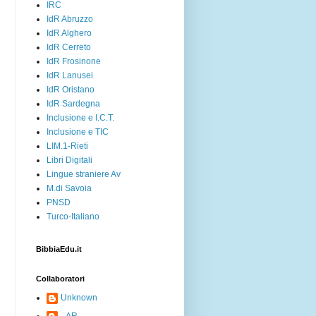
IRC
IdR Abruzzo
IdR Alghero
IdR Cerreto
IdR Frosinone
IdR Lanusei
IdR Oristano
IdR Sardegna
Inclusione e I.C.T.
Inclusione e TIC
LIM.1-Rieti
Libri Digitali
Lingue straniere Av
M.di Savoia
PNSD
Turco-Italiano
BibbiaEdu.it
Collaboratori
Unknown
_AR