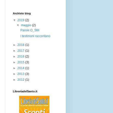
Archivio blog
▼
2019
(2)
▼
maggio
(2)
Parole O_Stili
I testimoni raccontano
►
2018
(1)
►
2017
(1)
►
2016
(2)
►
2015
(3)
►
2014
(1)
►
2013
(3)
►
2012
(1)
LibreriadelSanto.it